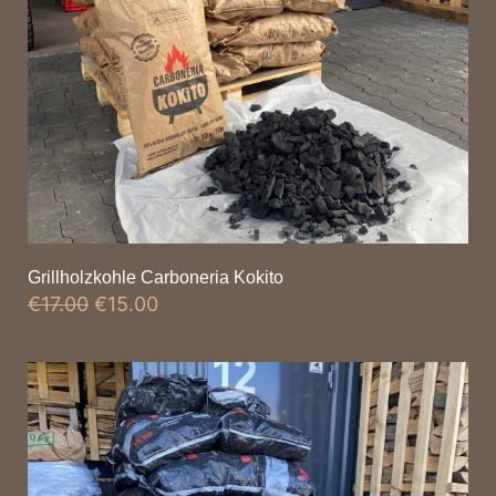
Grillholzkohle Carboneria Kokito
€
17.00
€
15.00