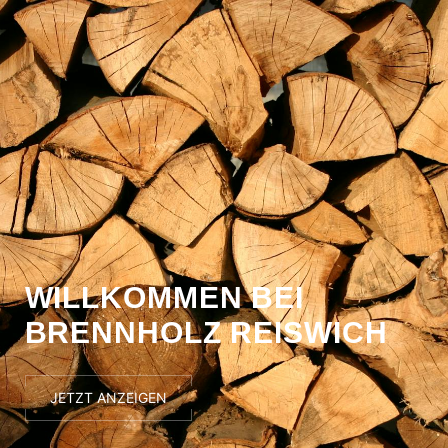
WILLKOMMEN BEI
WILLK
BRENNHOLZ REISWICH
WICH
BRENN
JETZT ANZE
JETZT ANZEIGEN