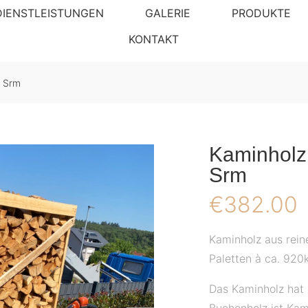
DIENSTLEISTUNGEN
GALERIE
PRODUKTE
KONTAKT
3 Srm
Kaminholz
Srm
€
382.00
Kaminholz aus reine
Paletten à ca. 920
Das Kaminholz hat 