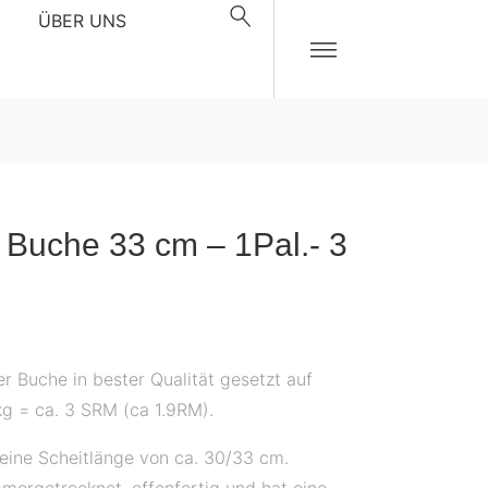
ÜBER UNS
 Buche 33 cm – 1Pal.- 3
r Buche in bester Qualität gesetzt auf
kg = ca. 3 SRM (ca 1.9RM).
eine Scheitlänge von ca. 30/33 cm.