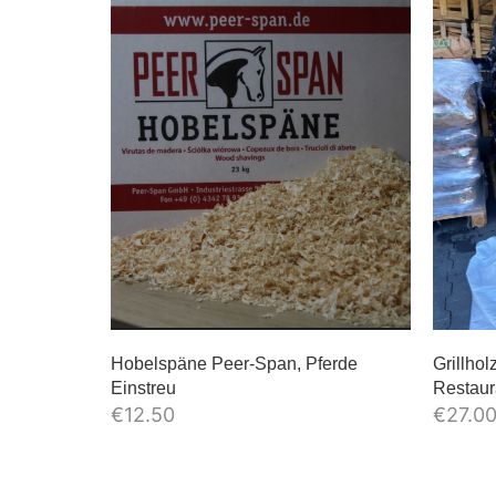
Hobelspäne Peer-Span, Pferde
Grillho
Einstreu
Restaur
€
12.50
€
27.0