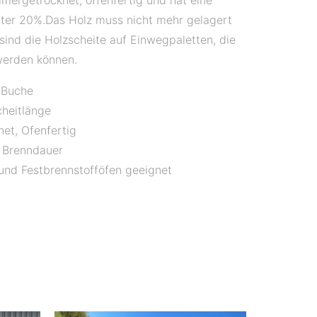
mergetrocknet, offenfertig und hat eine
nter 20%.Das Holz muss nicht mehr gelagert
sind die Holzscheite auf Einwegpaletten, die
werden können.
 Buche
heitlänge
et, Ofenfertig
 Brenndauer
 und Festbrennstofföfen geeignet