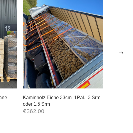
päne
Kaminholz Eiche 33cm- 1Pal.- 3 Srm
Kaminholz 
oder 1,5 Srm
oder 1,5 S
€
362.00
€
367.00