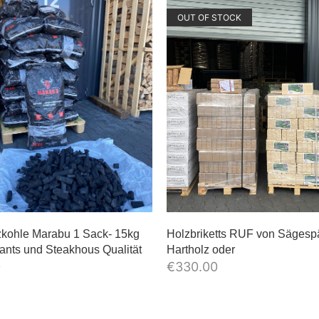
OUT OF STOCK
lzkohle Marabu 1 Sack- 15kg
Holzbriketts RUF von Säges
ants und Steakhous Qualität
Hartholz oder
0
€
330.00