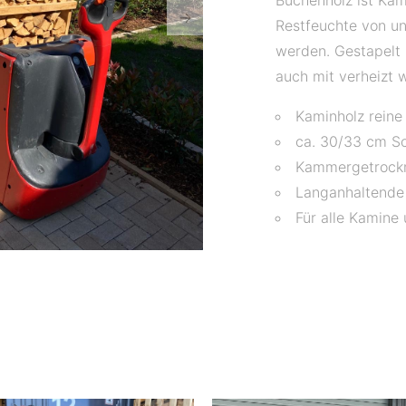
Buchenholz ist Kam
Restfeuchte von u
werden. Gestapelt 
auch mit verheizt 
Kaminholz reine
ca. 30/33 cm Sc
Kammergetrockn
Langanhaltende
Für alle Kamine